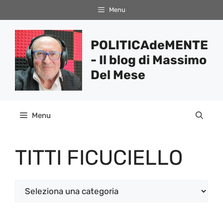
Vai
Menu
al
contenuto
POLITICAdeMENTE
- Il blog di Massimo
Del Mese
Menu
TITTI FICUCIELLO
Categorie