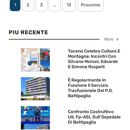
1
2
3
…
13
Prossimo
PIU RECENTE
More
Toceno Celebra Cultura E
Montagna: Incontri Con
Silvano Moroni, Edoardo
E Simona Raspelli
È Regolarmente In
Funzione Il Servizio
Trasfusionale Del P.O.
Battipaglia
Confronto Costruttivo
UIL Fp-ASL Sull’Ospedale
Di Battipaglia