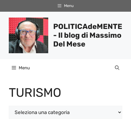
Vai
Menu
al
contenuto
POLITICAdeMENTE
- Il blog di Massimo
Del Mese
Menu
TURISMO
Categorie