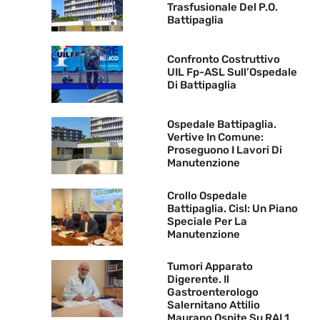
Trasfusionale Del P.O.
Battipaglia
Confronto Costruttivo
UIL Fp-ASL Sull’Ospedale
Di Battipaglia
Ospedale Battipaglia.
Vertive In Comune:
Proseguono I Lavori Di
Manutenzione
Crollo Ospedale
Battipaglia. Cisl: Un Piano
Speciale Per La
Manutenzione
Tumori Apparato
Digerente. Il
Gastroenterologo
Salernitano Attilio
Maurano Ospite Su RAI 1