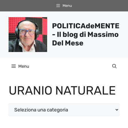
Vai
Menu
al
contenuto
POLITICAdeMENTE
- Il blog di Massimo
Del Mese
Menu
URANIO NATURALE
Categorie