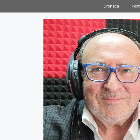
Vai
Cronaca
Polit
al
contenuto