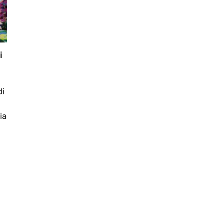
i
di
ia