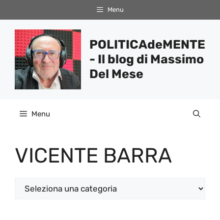
Vai
Menu
al
contenuto
POLITICAdeMENTE
- Il blog di Massimo
Del Mese
Menu
VICENTE BARRA
Categorie