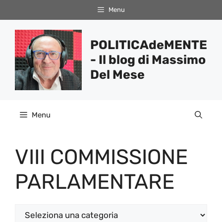
Vai
Menu
al
contenuto
POLITICAdeMENTE
- Il blog di Massimo
Del Mese
Menu
VIII COMMISSIONE
PARLAMENTARE
Categorie