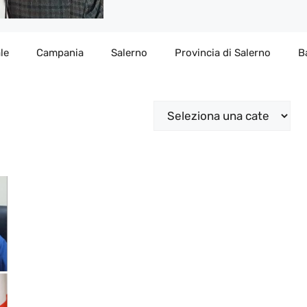
le
Campania
Salerno
Provincia di Salerno
B
Categorie