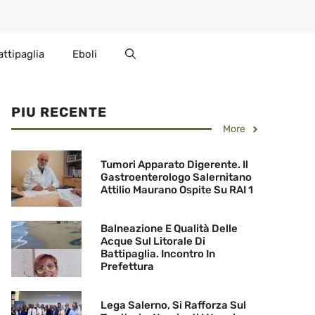
attipaglia
Eboli
PIU RECENTE
More
Tumori Apparato Digerente. Il
Gastroenterologo Salernitano
Attilio Maurano Ospite Su RAI 1
Balneazione E Qualità Delle
Acque Sul Litorale Di
Battipaglia. Incontro In
Prefettura
Lega Salerno, Si Rafforza Sul