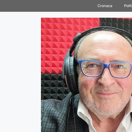
Vai
Cronaca
Polit
al
contenuto