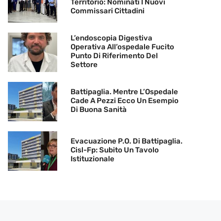
Territorio: Nominati I Nuovi
Commissari Cittadini
L’endoscopia Digestiva
Operativa All’ospedale Fucito
Punto Di Riferimento Del
Settore
Battipaglia. Mentre L’Ospedale
Cade A Pezzi Ecco Un Esempio
Di Buona Sanità
Evacuazione P.O. Di Battipaglia.
Cisl-Fp: Subito Un Tavolo
Istituzionale