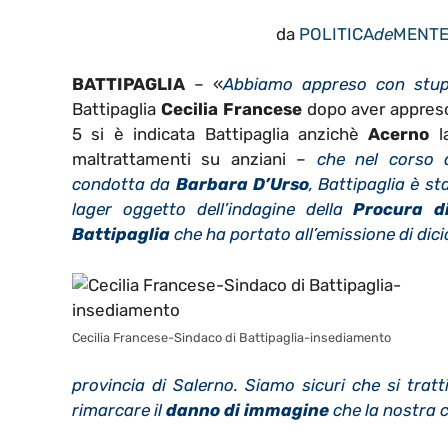
da
POLITICA
de
MENT
BATTIPAGLIA
– «
Abbiamo appreso con stup
Battipaglia
Cecilia Francese
dopo aver appreso
5 si è indicata Battipaglia anzichè
Acerno
la
maltrattamenti su anziani –
che nel corso d
condotta da
Barbara D’Urso
, Battipaglia è st
lager oggetto dell’indagine della
Procura d
Battipaglia
che ha portato all’emissione di dici
Cecilia Francese-Sindaco di Battipaglia-insediamento
provincia di Salerno. Siamo sicuri che si tra
rimarcare il
danno di immagine
che la nostra c