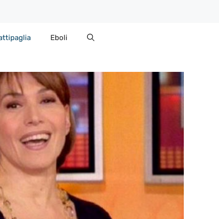
attipaglia
Eboli