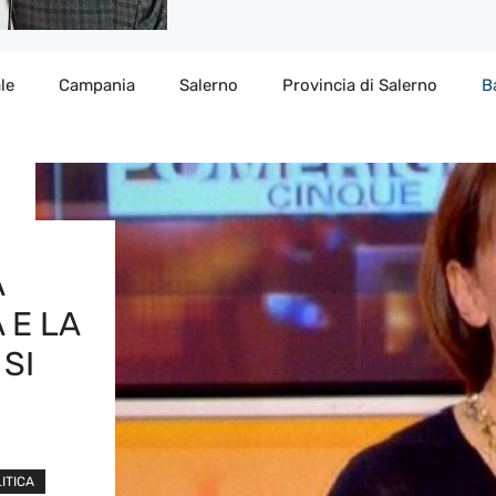
le
Campania
Salerno
Provincia di Salerno
B
A
 E LA
 SI
ITICA