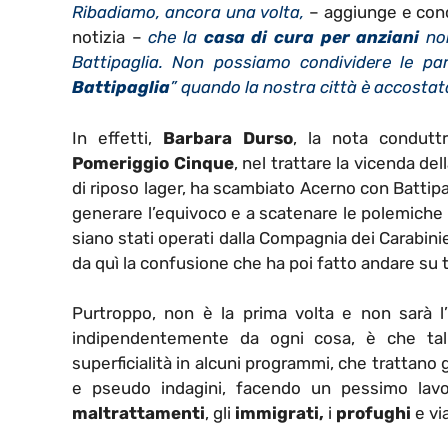
Ribadiamo, ancora una volta,
– aggiunge e conc
notizia –
che la
casa di cura per anziani
non
Battipaglia. Non possiamo condividere le par
Battipaglia
” quando la nostra città è accostat
In effetti,
Barbara Durso
, la nota conduttr
Pomeriggio Cinque
, nel trattare la vicenda del
di riposo lager, ha scambiato Acerno con Battipa
generare l’equivoco e a scatenare le polemiche è 
siano stati operati dalla Compagnia dei Carabinier
da quì la confusione che ha poi fatto andare su tu
Purtroppo, non è la prima volta e non sarà l’ul
indipendentemente da ogni cosa, è che tal
superficialità in alcuni programmi, che trattan
e pseudo indagini, facendo un pessimo lavoro
maltrattamenti
, gli
immigrati,
i
profughi
e vi