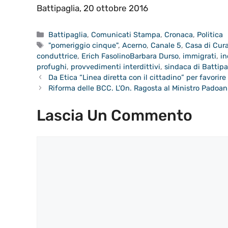
Battipaglia, 20 ottobre 2016
Categorie
Battipaglia
,
Comunicati Stampa
,
Cronaca
,
Politica
Tag
"pomeriggio cinque"
,
Acerno
,
Canale 5
,
Casa di Cur
conduttrice
,
Erich FasolinoBarbara Durso
,
immigrati
,
in
profughi
,
provvedimenti interdittivi
,
sindaca di Battipa
Da Etica “Linea diretta con il cittadino” per favorire
Riforma delle BCC. L’On. Ragosta al Ministro Padoan:
Lascia Un Commento
Commento