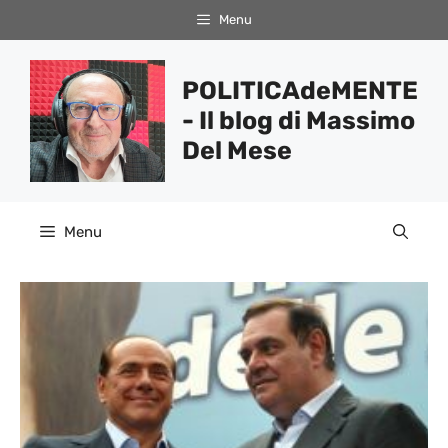
Vai
Menu
al
contenuto
POLITICAdeMENTE
- Il blog di Massimo
Del Mese
Menu