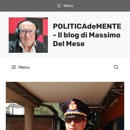
Vai
Menu
al
contenuto
POLITICAdeMENTE
- Il blog di Massimo
Del Mese
Menu