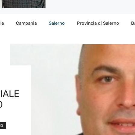
le
Campania
Salerno
Provincia di Salerno
B
IALE
O
NO