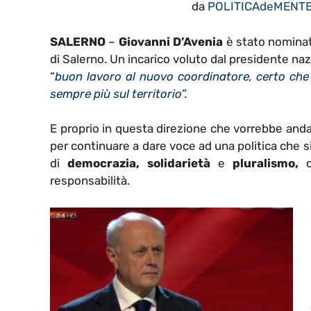
da
POLITICAdeMENT
SALERNO
–
Giovanni D’Avenia
è stato nominat
di Salerno. Un incarico voluto dal presidente na
“
buon lavoro al nuovo coordinatore, certo che
sempre più sul territorio
”.
E proprio in questa direzione che vorrebbe andare
per continuare a dare voce ad una politica che si 
di
democrazia, solidarietà
e
pluralismo,
co
responsabilità.