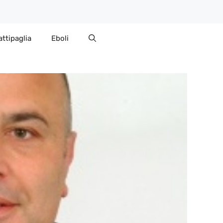
attipaglia
Eboli