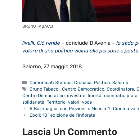
BRUNO TABACCI
livelli. Ciò rende
– conclude D’Avenia –
la sfida 
valore di una politica vicina alle persone e posta
Salerno, 27 maggio 2018
Categorie
Comunicati Stampa
,
Cronaca
,
Politica
,
Salerno
Tag
Bruno Tabacci
,
Centro Democratico
,
Coordinatore
,
C
Centro Democratico
,
investire
,
libertà
,
nominato
,
plura
solidarietà
,
Territorio
,
valori
,
voce
A Battipaglia, con Preziorsi e Moccia “Il Cinema va i
Eboli: 10^ edizione dell’Infiorata
Lascia Un Commento