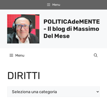
Vai
Menu
al
contenuto
POLITICAdeMENTE
- Il blog di Massimo
Del Mese
Menu
DIRITTI
Categorie