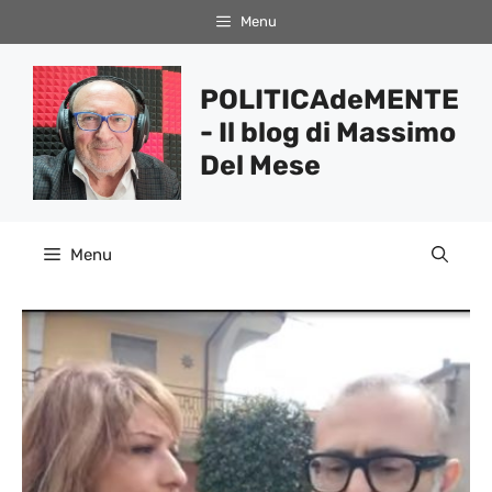
Vai
Menu
al
contenuto
POLITICAdeMENTE
- Il blog di Massimo
Del Mese
Menu