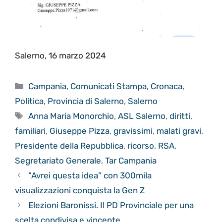
Salerno, 16 marzo 2024
Categorie
Campania
,
Comunicati Stampa
,
Cronaca
,
Politica
,
Provincia di Salerno
,
Salerno
Tag
Anna Maria Monorchio
,
ASL Salerno
,
diritti
,
familiari
,
Giuseppe Pizza
,
gravissimi
,
malati gravi
,
Presidente della Repubblica
,
ricorso
,
RSA
,
Segretariato Generale
,
Tar Campania
“Avrei questa idea” con 300mila
visualizzazioni conquista la Gen Z
Elezioni Baronissi. Il PD Provinciale per una
scelta condivisa e vincente