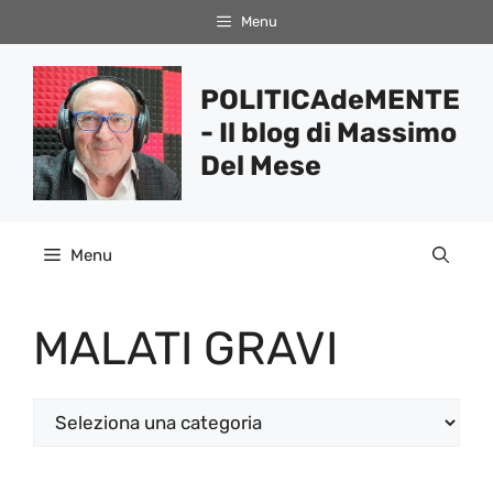
Vai
Menu
al
contenuto
POLITICAdeMENTE
- Il blog di Massimo
Del Mese
Menu
MALATI GRAVI
Categorie