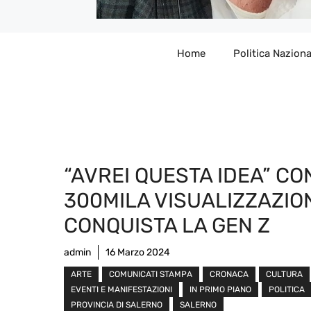
Home
Politica Naziona
“AVREI QUESTA IDEA” CO
300MILA VISUALIZZAZIO
CONQUISTA LA GEN Z
admin
16 Marzo 2024
ARTE
COMUNICATI STAMPA
CRONACA
CULTURA
EVENTI E MANIFESTAZIONI
IN PRIMO PIANO
POLITICA
PROVINCIA DI SALERNO
SALERNO