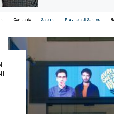
le
Campania
Salerno
Provincia di Salerno
B
N
NI