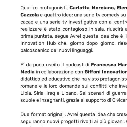
Quattro protagonisti,
Carlotta Morciano, Ele
Cazzola
e quattro idee: una serie tv comedy su F
cacao e una serie tv investigativa con al cent
realizzare è stato contagioso in sala, riuscirà
prima puntata, segue Avrei questa idea che è il
Innovation Hub che, giorno dopo giorno, riesce
palcoscenico dei nuovi linguaggi.
E’ da poco uscito il podcast di
Francesca
Man
Media
in collaborazione con
Giffoni Innovatio
didattico ed educativo che ha visto protagoniste
romane e le loro domande sui conflitti che inv
Libia, Siria, Iraq e Libano. Sei scenari di guer
scuole e insegnanti, grazie al supporto di Civic
Due format originali, Avrei questa idea che cres
seguiranno nuovi progetti rivolti ai più giovani.