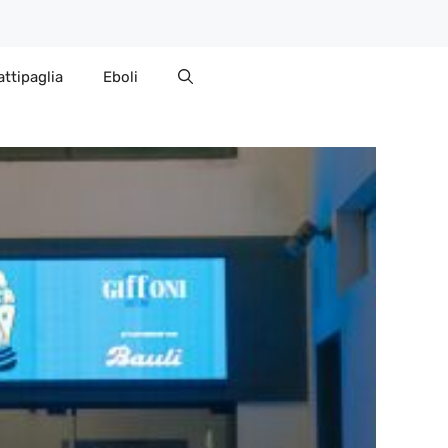
attipaglia
Eboli