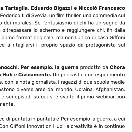
na Tartaglia, Eduardo Bigazzi e Niccolò Francesco
ederico II di Svevia, un film thriller, una commedia sul
ro dei murales. Se l’entusiasmo di chi ha un sogno da
 a oltrepassare lo schermo e raggiungere chi, fin dalla
 primo format originale, ma non l’unico di casa Giffoni
 a ritagliarsi il proprio spazio da protagonista sul
nocchi
,
Per
esempio
,
la
guerra
prodotto da
Chora
n Hub
e
Civicamente.
Un podcast come esperimento
, con la nota giornalista, i ragazzi di due scuole medie
estono diverse aree del mondo: Ucraina, Afghanistan,
ra e sei episodi su cui si è svolto il primo webinar con
amente.
ce di puntata in puntata e Per esempio la guerra, a cui
 Con Giffoni Innovation Hub, la creatività è in continuo