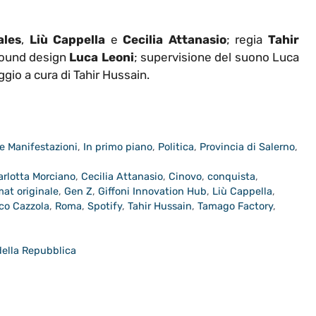
ales
,
Liù
Cappella
e
Cecilia
Attanasio
; regia
Tahir
sound design
Luca
Leoni
; supervisione del suono Luca
gio a cura di Tahir Hussain.
e Manifestazioni
,
In primo piano
,
Politica
,
Provincia di Salerno
,
arlotta Morciano
,
Cecilia Attanasio
,
Cinovo
,
conquista
,
mat originale
,
Gen Z
,
Giffoni Innovation Hub
,
Liù Cappella
,
co Cazzola
,
Roma
,
Spotify
,
Tahir Hussain
,
Tamago Factory
,
a
 della Repubblica