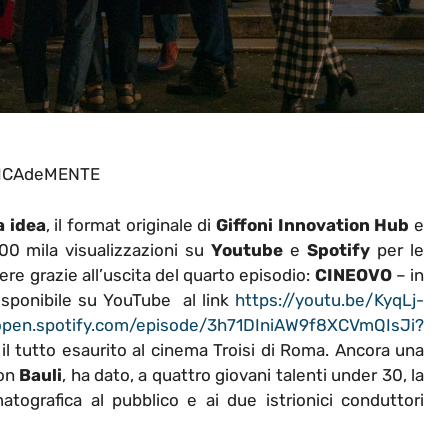
ICAdeMENTE
a
idea
, il format originale di
Giffoni
Innovation
Hub
e
300 mila visualizzazioni su
Youtube
e
Spotify
per le
re grazie all’uscita del quarto episodio:
CINEOVO
– in
disponibile su YouTube al link
https://youtu.be/KyqLj-
/open.spotify.com/episode/3h71DIniAW9f8XCVmQIsJi?
 il tutto esaurito al cinema Troisi di Roma. Ancora una
con
Bauli
, ha dato, a quattro giovani talenti under 30, la
atografica al pubblico e ai due istrionici conduttori