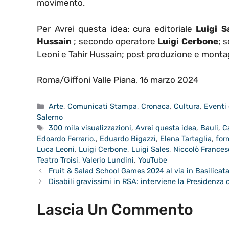
movimento.
Per Avrei questa idea: cura editoriale
Luigi
S
Hussain
; secondo operatore
Luigi
Cerbone
; 
Leoni e Tahir Hussain; post produzione e montag
Roma/Giffoni Valle Piana, 16 marzo 2024
Categorie
Arte
,
Comunicati Stampa
,
Cronaca
,
Cultura
,
Eventi 
Salerno
Tag
300 mila visualizzazioni
,
Avrei questa idea
,
Bauli
,
C
Edoardo Ferrario.
,
Eduardo Bigazzi
,
Elena Tartaglia
,
for
Luca Leoni
,
Luigi Cerbone
,
Luigi Sales
,
Niccolò Frances
Teatro Troisi
,
Valerio Lundini
,
YouTube
Fruit & Salad School Games 2024 al via in Basilicat
Disabili gravissimi in RSA: interviene la Presidenza
Lascia Un Commento