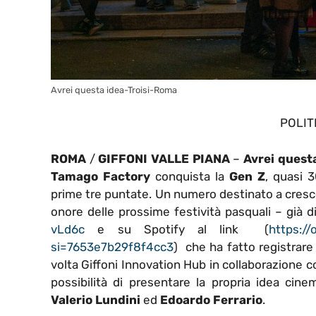
Avrei questa idea-Troisi-Roma
POLIT
ROMA
/
GIFFONI VALLE PIANA
–
Avrei
quest
Tamago
Factory
conquista la
Gen
Z
, quasi 
prime tre puntate. Un numero destinato a cresce
onore delle prossime festività pasquali – già 
vLd6c
e su Spotify al link (
https:/
si=7653e7b29f8f4cc3
) che ha fatto registrare
volta Giffoni Innovation Hub in collaborazione 
possibilità di presentare la propria idea cinem
Valerio
Lundini
ed
Edoardo
Ferrario
.