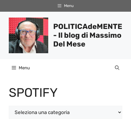
Vai
Menu
al
contenuto
POLITICAdeMENTE
- Il blog di Massimo
Del Mese
Menu
SPOTIFY
Categorie