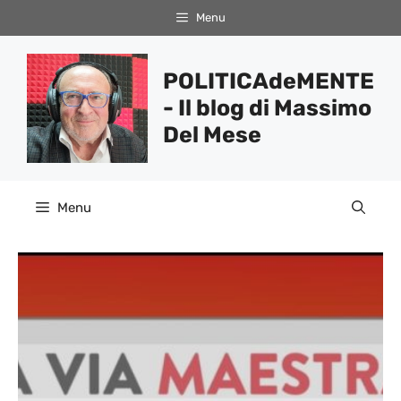
Vai
Menu
al
contenuto
POLITICAdeMENTE
- Il blog di Massimo
Del Mese
Menu