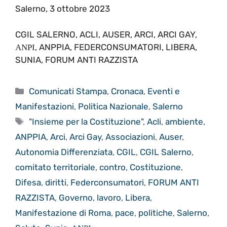
Salerno, 3 ottobre 2023
CGIL SALERNO, ACLI, AUSER, ARCI, ARCI GAY,
ΑΝΡΙ, ANPPIA, FEDERCONSUMATORI, LIBERA,
SUNIA, FORUM ANTI RAZZISTA
Categorie
Comunicati Stampa
,
Cronaca
,
Eventi e
Manifestazioni
,
Politica Nazionale
,
Salerno
Tag
"Insieme per la Costituzione"
,
Acli
,
ambiente
,
ANPPIA
,
Arci
,
Arci Gay
,
Associazioni
,
Auser
,
Autonomia Differenziata
,
CGIL
,
CGIL Salerno
,
comitato territoriale
,
contro
,
Costituzione
,
Difesa
,
diritti
,
Federconsumatori
,
FORUM ANTI
RAZZISTA
,
Governo
,
lavoro
,
Libera
,
Manifestazione di Roma
,
pace
,
politiche
,
Salerno
,