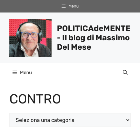
Vai
Menu
al
contenuto
POLITICAdeMENTE
- Il blog di Massimo
Del Mese
Menu
CONTRO
Categorie