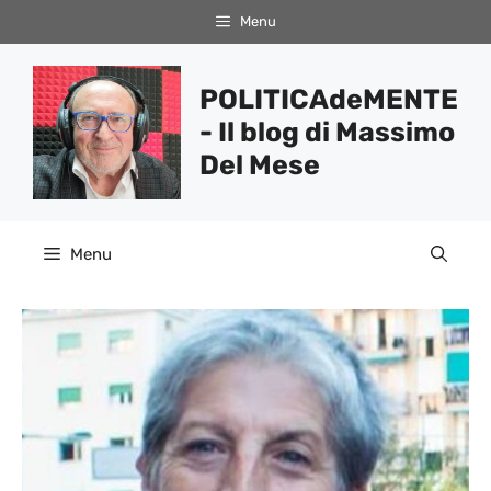
Vai
Menu
al
contenuto
POLITICAdeMENTE
- Il blog di Massimo
Del Mese
Menu