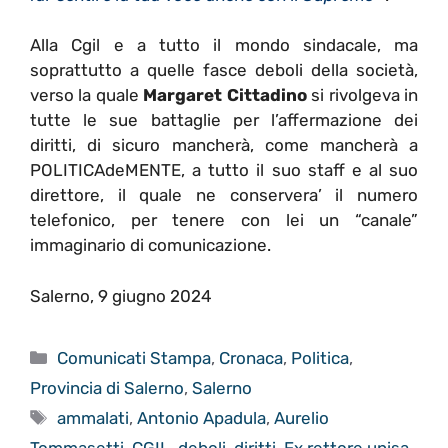
Alla Cgil e a tutto il mondo sindacale, ma
soprattutto a quelle fasce deboli della società,
verso la quale
Margaret Cittadino
si rivolgeva in
tutte le sue battaglie per l’affermazione dei
diritti, di sicuro mancherà, come mancherà a
POLITICAdeMENTE, a tutto il suo staff e al suo
direttore, il quale ne conservera’ il numero
telefonico, per tenere con lei un “canale”
immaginario di comunicazione.
Salerno, 9 giugno 2024
Categorie
Comunicati Stampa
,
Cronaca
,
Politica
,
Provincia di Salerno
,
Salerno
Tag
ammalati
,
Antonio Apadula
,
Aurelio
Tommasetti
,
CGIL
,
deboli
,
diritti
,
Ex rettore unisa
,