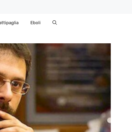
attipaglia
Eboli