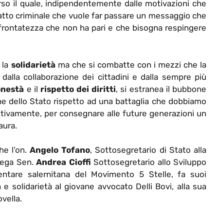
verso il quale, indipendentemente dalle motivazioni che
n atto criminale che vuole far passare un messaggio che
frontatezza che non ha pari e che bisogna respingere
 la
solidarietà
ma che si combatte con i mezzi che la
dalla collaborazione dei cittadini e dalla sempre più
onestà
e il
rispetto dei diritti
, si estranea il bubbone
ione dello Stato rispetto ad una battaglia che dobbiamo
itivamente, per consegnare alle future generazioni un
aura.
he l’on.
Angelo Tofano
, Sottosegretario di Stato alla
lega Sen.
Andrea Cioffi
Sottosegretario allo Sviluppo
ntare salernitana del Movimento 5 Stelle, fa suoi
 e solidarietà al giovane avvocato Delli Bovi, alla sua
vella.