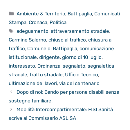
Categorie
Ambiente & Territorio
,
Battipaglia
,
Comunicati
Stampa
,
Cronaca
,
Politica
Tag
adeguamento
,
attraversamento stradale
,
Carmine Salerno
,
chiuso al traffico
,
chiusura al
traffico
,
Comune di Battipaglia
,
comunicazione
istituzionale
,
dirigente
,
giorno di 10 luglio
,
interessato
,
Ordinanza
,
segnalato
,
segnaletica
stradale
,
tratto stradale
,
Ufficio Tecnico
,
ultimazione dei lavori
,
via del centenario
Dopo di noi: Bando per persone disabili senza
sostegno familiare.
Mobilità Intercompartimentale: FISI Sanità
scrive al Commissario ASL SA