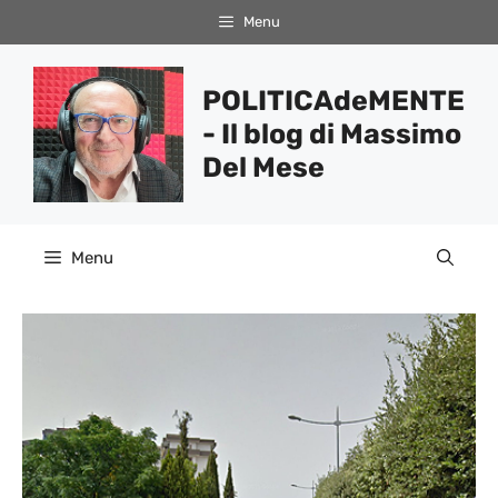
Vai
Menu
al
contenuto
POLITICAdeMENTE
- Il blog di Massimo
Del Mese
Menu