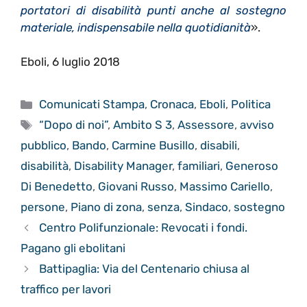
portatori di disabilità punti anche al sostegno
materiale, indispensabile nella quotidianità
».
Eboli, 6 luglio 2018
Categorie
Comunicati Stampa
,
Cronaca
,
Eboli
,
Politica
Tag
“Dopo di noi”
,
Ambito S 3
,
Assessore
,
avviso
pubblico
,
Bando
,
Carmine Busillo
,
disabili
,
disabilità
,
Disability Manager
,
familiari
,
Generoso
Di Benedetto
,
Giovani Russo
,
Massimo Cariello
,
persone
,
Piano di zona
,
senza
,
Sindaco
,
sostegno
Centro Polifunzionale: Revocati i fondi.
Pagano gli ebolitani
Battipaglia: Via del Centenario chiusa al
traffico per lavori