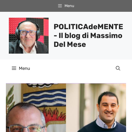
Vai
Menu
al
contenuto
POLITICAdeMENTE
- Il blog di Massimo
Del Mese
Menu