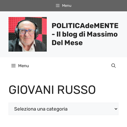
Vai
Menu
al
contenuto
POLITICAdeMENTE
- Il blog di Massimo
Del Mese
Menu
GIOVANI RUSSO
Categorie