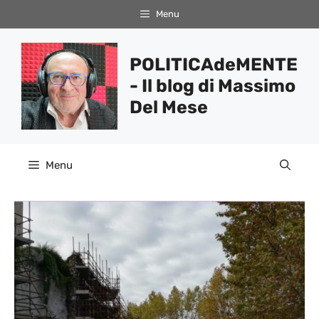
Vai
Menu
al
contenuto
POLITICAdeMENTE
- Il blog di Massimo
Del Mese
Menu