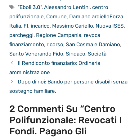
Tag
"Eboli 3.0"
,
Alessandro Lentini
,
centro
polifunzionale
,
Comune
,
Damiano ardielloForza
Italia
,
FI
,
incarico
,
Massimo Cariello
,
Nuova ISES
,
parcheggi
,
Regione Campania
,
revoca
finanziamento
,
ricorso
,
San Cosma e Damiano
,
Santo Venerando Fido
,
Sindaco
,
Società
Il Rendiconto finanziario: Ordinaria
amministrazione
Dopo di noi: Bando per persone disabili senza
sostegno familiare.
2 Commenti Su “Centro
Polifunzionale: Revocati I
Fondi. Pagano Gli