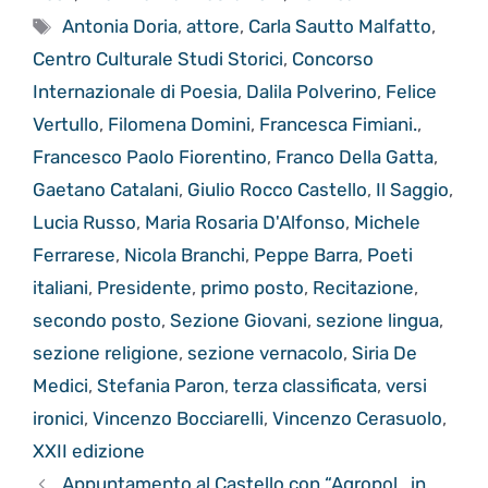
Tag
Antonia Doria
,
attore
,
Carla Sautto Malfatto
,
Centro Culturale Studi Storici
,
Concorso
Internazionale di Poesia
,
Dalila Polverino
,
Felice
Vertullo
,
Filomena Domini
,
Francesca Fimiani.
,
Francesco Paolo Fiorentino
,
Franco Della Gatta
,
Gaetano Catalani
,
Giulio Rocco Castello
,
Il Saggio
,
Lucia Russo
,
Maria Rosaria D'Alfonso
,
Michele
Ferrarese
,
Nicola Branchi
,
Peppe Barra
,
Poeti
italiani
,
Presidente
,
primo posto
,
Recitazione
,
secondo posto
,
Sezione Giovani
,
sezione lingua
,
sezione religione
,
sezione vernacolo
,
Siria De
Medici
,
Stefania Paron
,
terza classificata
,
versi
ironici
,
Vincenzo Bocciarelli
,
Vincenzo Cerasuolo
,
XXII edizione
Appuntamento al Castello con “Agropol.. in