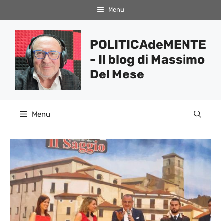
Vai
Menu
al
contenuto
POLITICAdeMENTE
- Il blog di Massimo
Del Mese
Menu