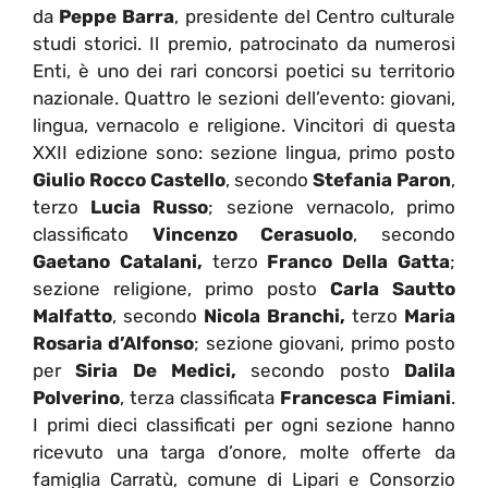
da
Peppe Barra
, presidente del Centro culturale
studi storici. Il premio, patrocinato da numerosi
Enti, è uno dei rari concorsi poetici su territorio
nazionale. Quattro le sezioni dell’evento: giovani,
lingua, vernacolo e religione. Vincitori di questa
XXII edizione sono: sezione lingua, primo posto
Giulio Rocco Castello
, secondo
Stefania Paron
,
terzo
Lucia Russo
; sezione vernacolo, primo
classificato
Vincenzo Cerasuolo
, secondo
Gaetano Catalani,
terzo
Franco Della Gatta
;
sezione religione, primo posto
Carla Sautto
Malfatto
, secondo
Nicola Branchi,
terzo
Maria
Rosaria d’Alfonso
; sezione giovani, primo posto
per
Siria De Medici,
secondo posto
Dalila
Polverino
, terza classificata
Francesca Fimiani
.
I primi dieci classificati per ogni sezione hanno
ricevuto una targa d’onore, molte offerte da
famiglia Carratù, comune di Lipari e Consorzio