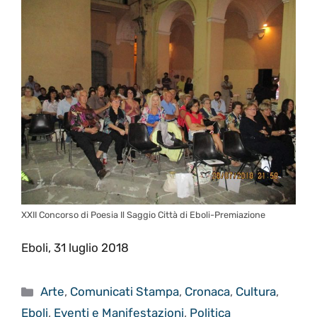
XXII Concorso di Poesia Il Saggio Città di Eboli-Premiazione
Eboli, 31 luglio 2018
Categorie
Arte
,
Comunicati Stampa
,
Cronaca
,
Cultura
,
Eboli
,
Eventi e Manifestazioni
,
Politica