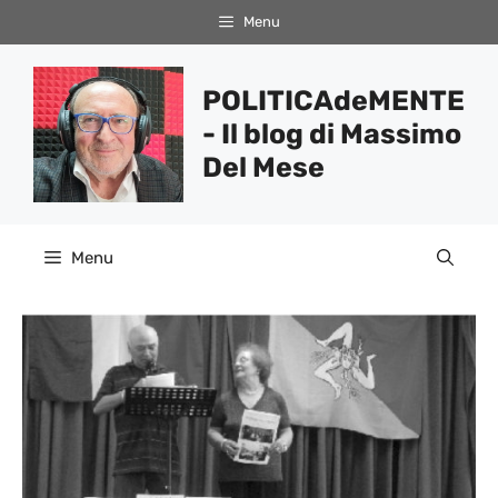
Vai
Menu
al
contenuto
POLITICAdeMENTE
- Il blog di Massimo
Del Mese
Menu