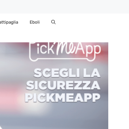
attipaglia
Eboli