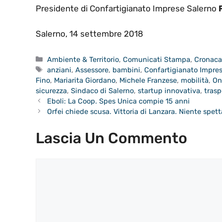
Presidente di Confartigianato Imprese Salerno
Salerno, 14 settembre 2018
Categorie
Ambiente & Territorio
,
Comunicati Stampa
,
Cronac
Tag
anziani
,
Assessore
,
bambini
,
Confartigianato Impre
Fino
,
Mariarita Giordano
,
Michele Franzese
,
mobilità
,
On
sicurezza
,
Sindaco di Salerno
,
startup innovativa
,
trasp
Eboli: La Coop. Spes Unica compie 15 anni
Orfei chiede scusa. Vittoria di Lanzara. Niente spett
Lascia Un Commento
Commento