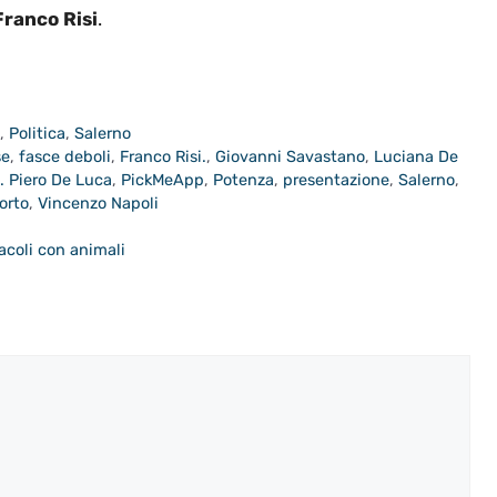
Franco Risi
.
a
,
Politica
,
Salerno
se
,
fasce deboli
,
Franco Risi.
,
Giovanni Savastano
,
Luciana De
. Piero De Luca
,
PickMeApp
,
Potenza
,
presentazione
,
Salerno
,
orto
,
Vincenzo Napoli
acoli con animali