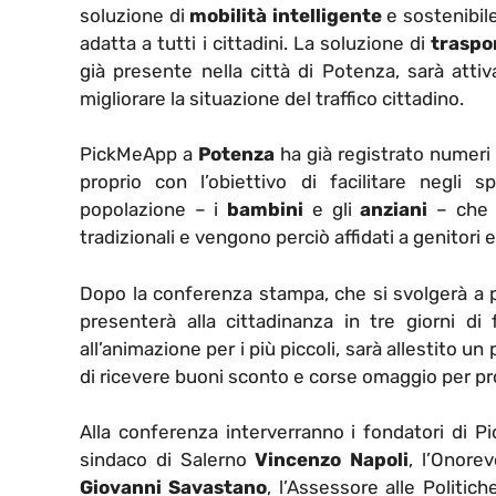
soluzione di
mobilità intelligente
e sostenibile
adatta a tutti i cittadini. La soluzione di
traspo
già presente nella città di Potenza, sarà att
migliorare la situazione del traffico cittadino.
PickMeApp a
Potenza
ha già registrato numeri i
proprio con l’obiettivo di facilitare negl
popolazione – i
bambini
e gli
anziani
– che d
tradizionali e vengono perciò affidati a genitori e
Dopo la conferenza stampa, che si svolgerà a p
presenterà alla cittadinanza in tre giorni d
all’animazione per i più piccoli, sarà allestito un
di ricevere buoni sconto e corse omaggio per prov
Alla conferenza interverranno i fondatori di
sindaco di Salerno
Vincenzo Napoli
, l’Onore
Giovanni Savastano
, l’Assessore alle Politich