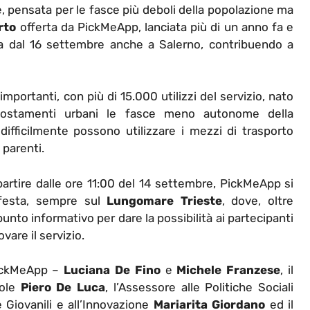
, pensata per le fasce più deboli della popolazione ma
rto
offerta da PickMeApp, lanciata più di un anno fa e
iva dal 16 settembre anche a Salerno, contribuendo a
mportanti, con più di 15.000 utilizzi del servizio, nato
i spostamenti urbani le fasce meno autonome della
ifficilmente possono utilizzare i mezzi di trasporto
 parenti.
artire dalle ore 11:00 del 14 settembre, PickMeApp si
i festa, sempre sul
Lungomare Trieste
, dove, oltre
 punto informativo per dare la possibilità ai partecipanti
are il servizio.
 PickMeApp –
Luciana De Fino
e
Michele Franzese
, il
vole
Piero De Luca
, l’Assessore alle Politiche Sociali
e Giovanili e all’Innovazione
Mariarita Giordano
ed il