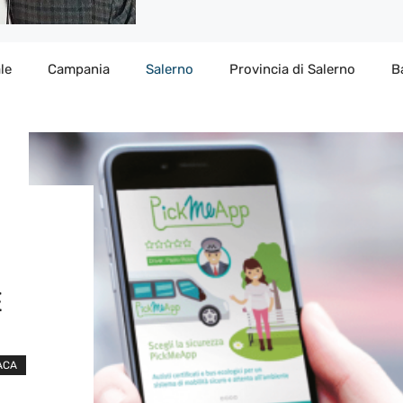
le
Campania
Salerno
Provincia di Salerno
B
E
ACA