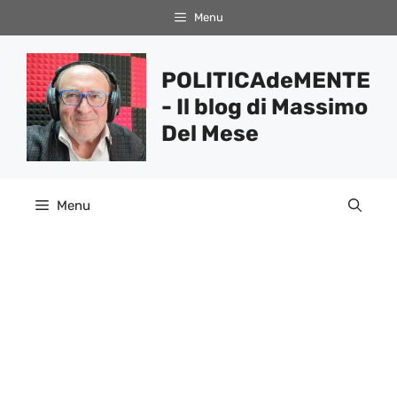
Vai
Menu
al
contenuto
POLITICAdeMENTE
- Il blog di Massimo
Del Mese
Menu