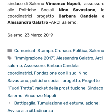
sindaco di Salerno
Vincenzo Napoli
, l’assessore
alle Politiche Sociali
Nino Savastano
, le
coordinatrici progetto
Barbara Candela
e
Alessandra Galatro
-ARCI Salerno.
Salerno, 23 Marzo 2019
Categorie
Comunicati Stampa
,
Cronaca
,
Politica
,
Salerno
Tag
“Immigrazione 2017”
,
Alessandra Galatro
,
Arci
salerno
,
Assessore
,
Barbara Candela
,
coordinatrici
,
Fondazione con il sud
,
Nino
Savastano
,
politiche sociali
,
progetto
,
Progetto
“Fuori Tratta”
,
racket della prostituzione
,
Sindaco
Salerno
,
Vincenzo Napoli
Battipaglia. Tumulazione ed estumulazione:
Avviso alla cittadinanza