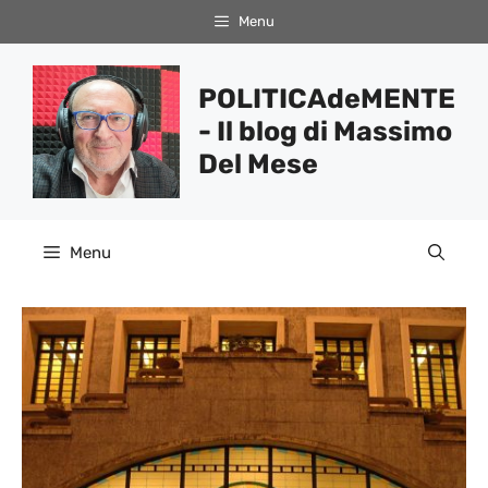
Vai
Menu
al
contenuto
POLITICAdeMENTE
- Il blog di Massimo
Del Mese
Menu