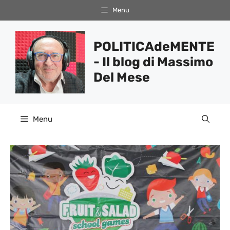
Vai
Menu
al
contenuto
POLITICAdeMENTE
- Il blog di Massimo
Del Mese
Menu