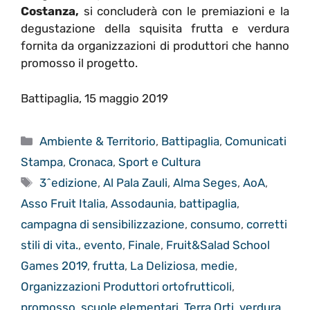
Costanza,
si concluderà con le premiazioni e la
degustazione della squisita frutta e verdura
fornita da organizzazioni di produttori che hanno
promosso il progetto.
Battipaglia, 15 maggio 2019
Categorie
Ambiente & Territorio
,
Battipaglia
,
Comunicati
Stampa
,
Cronaca
,
Sport e Cultura
Tag
3^edizione
,
Al Pala Zauli
,
Alma Seges
,
AoA
,
Asso Fruit Italia
,
Assodaunia
,
battipaglia
,
campagna di sensibilizzazione
,
consumo
,
corretti
stili di vita.
,
evento
,
Finale
,
Fruit&Salad School
Games 2019
,
frutta
,
La Deliziosa
,
medie
,
Organizzazioni Produttori ortofrutticoli
,
promosso
,
scuole elementari
,
Terra Orti
,
verdura