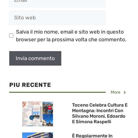
Sito
web
Salva il mio nome, email e sito web in questo
browser per la prossima volta che commento.
PIU RECENTE
More
Toceno Celebra Cultura E
Montagna: Incontri Con
Silvano Moroni, Edoardo
E Simona Raspelli
È Regolarmente In