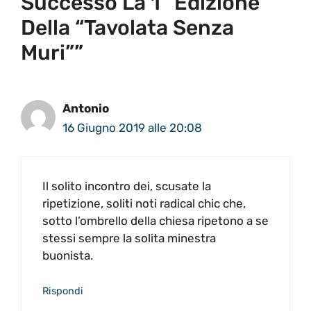
Successo La 1^ Edizione
Della “Tavolata Senza
Muri””
Antonio
16 Giugno 2019 alle 20:08
Il solito incontro dei, scusate la
ripetizione, soliti noti radical chic che,
sotto l’ombrello della chiesa ripetono a se
stessi sempre la solita minestra
buonista.
Rispondi