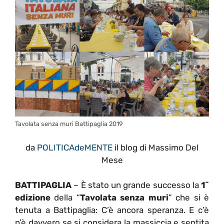
Tavolata senza muri Battipaglia 2019
da
POLITICAdeMENTE
il blog di Massimo Del
Mese
BATTIPAGLIA
– È stato un grande successo la
1^
edizione
della “
Tavolata senza muri
” che si è
tenuta a Battipaglia: C’è ancora speranza. E c’è
n’è davvero se si considera la massiccia e sentita