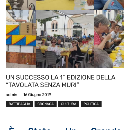
UN SUCCESSO LA 1^ EDIZIONE DELLA
“TAVOLATA SENZA MURI”
admin
16 Giugno 2019
BATTIPAGLIA
CRONACA
CULTURA
POLITICA