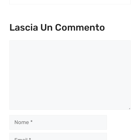
Lascia Un Commento
Commento
Nome
Email