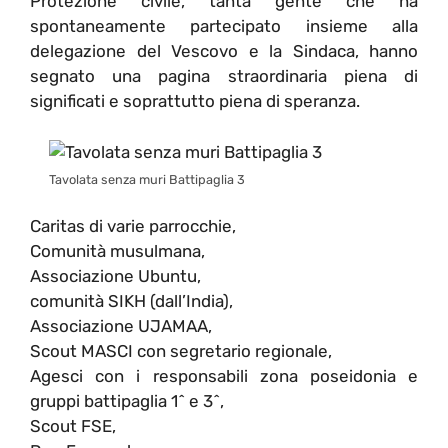
Protezione civile, tanta gente che ha
spontaneamente partecipato insieme alla
delegazione del Vescovo e la Sindaca, hanno
segnato una pagina straordinaria piena di
significati e soprattutto piena di speranza.
Tavolata senza muri Battipaglia 3
Caritas di varie parrocchie,
Comunità musulmana,
Associazione Ubuntu,
comunità SIKH (dall’India),
Associazione UJAMAA,
Scout MASCI con segretario regionale,
Agesci con i responsabili zona poseidonia e
gruppi battipaglia 1^ e 3^,
Scout FSE,