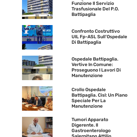
Funzione Il Servizio
Trasfusionale Del P.O.
Battipaglia
Confronto Costruttivo
UIL Fp-ASL Sull’Ospedale
Di Battipaglia
Ospedale Battipaglia.
Vertive In Comune:
Proseguono I Lavori Di
Manutenzione
Crollo Ospedale
Battipaglia. Cisl: Un Piano
Speciale Per La
Manutenzione
Tumori Apparato
Digerente. Il
Gastroenterologo
Salernitano Attilio