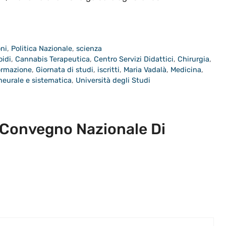
oni
,
Politica Nazionale
,
scienza
idi
,
Cannabis Terapeutica
,
Centro Servizi Didattici
,
Chirurgia
,
ormazione
,
Giornata di studi
,
iscritti
,
Maria Vadalà
,
Medicina
,
neurale e sistematica
,
Università degli Studi
Convegno Nazionale Di