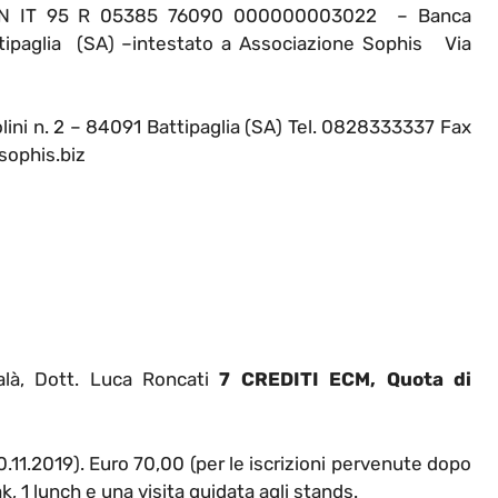
 IBAN IT 95 R 05385 76090 000000003022 – Banca
attipaglia (SA) –intestato a Associazione Sophis Via
lini n. 2 – 84091 Battipaglia (SA) Tel. 0828333337 Fax
ophis.biz
dalà, Dott. Luca Roncati
7 CREDITI ECM,
Quota di
10.11.2019). Euro 70,00 (per le iscrizioni pervenute dopo
, 1 lunch e una visita guidata agli stands.