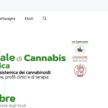
attipaglia
Eboli