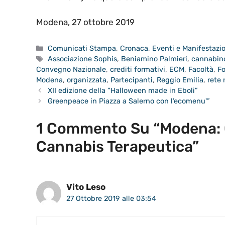
Modena, 27 ottobre 2019
Categorie
Comunicati Stampa
,
Cronaca
,
Eventi e Manifestazi
Tag
Associazione Sophis
,
Beniamino Palmieri
,
cannabino
Convegno Nazionale
,
crediti formativi
,
ECM
,
Facoltà
,
F
Modena
,
organizzata
,
Partecipanti
,
Reggio Emilia
,
rete 
XII edizione della “Halloween made in Eboli”
Greenpeace in Piazza a Salerno con l’ecomenu'”
1 Commento Su “Modena: 
Cannabis Terapeutica”
Vito Leso
27 Ottobre 2019 alle 03:54