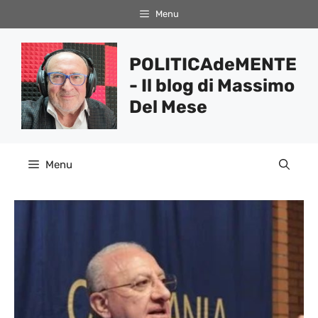
Vai
Menu
al
contenuto
POLITICAdeMENTE
- Il blog di Massimo
Del Mese
Menu