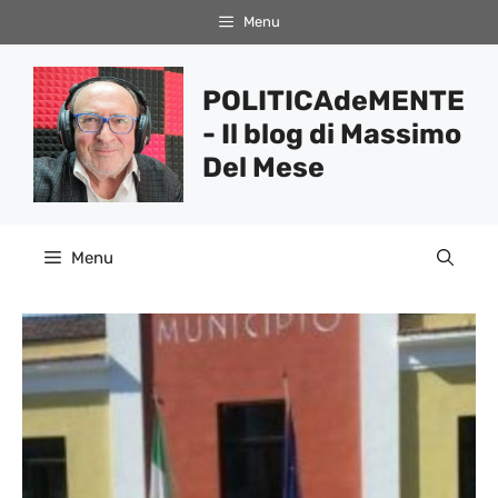
Vai
Menu
al
contenuto
POLITICAdeMENTE
- Il blog di Massimo
Del Mese
Menu