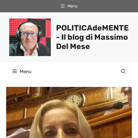
Vai
Menu
al
contenuto
POLITICAdeMENTE
- Il blog di Massimo
Del Mese
Menu