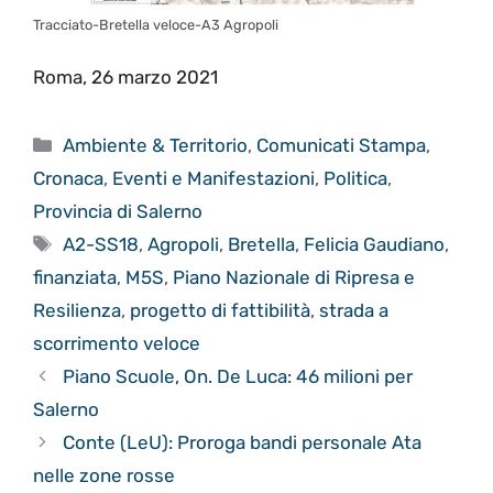
Tracciato-Bretella veloce-A3 Agropoli
Roma, 26 marzo 2021
Categorie
Ambiente & Territorio
,
Comunicati Stampa
,
Cronaca
,
Eventi e Manifestazioni
,
Politica
,
Provincia di Salerno
Tag
A2-SS18
,
Agropoli
,
Bretella
,
Felicia Gaudiano
,
finanziata
,
M5S
,
Piano Nazionale di Ripresa e
Resilienza
,
progetto di fattibilità
,
strada a
scorrimento veloce
Piano Scuole, On. De Luca: 46 milioni per
Salerno
Conte (LeU): Proroga bandi personale Ata
nelle zone rosse