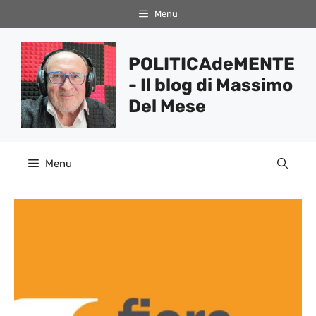
Vai
Menu
al
contenuto
POLITICAdeMENTE
- Il blog di Massimo
Del Mese
Menu