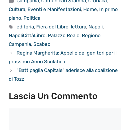
Campania
,
Comunicati Stampa
,
Cronaca
,
Cultura
,
Eventi e Manifestazioni
,
Home
,
In primo
piano
,
Politica
Tag
editoria
,
Fiera del Libro
,
lettura
,
Napoli
,
NapoliCittàLibro
,
Palazzo Reale
,
Regione
Campania
,
Scabec
Regina Margherita: Appello dei genitori per il
prossimo Anno Scolatico
“Battipaglia Capitale” aderisce alla coalizione
di Tozzi
Lascia Un Commento
Commento