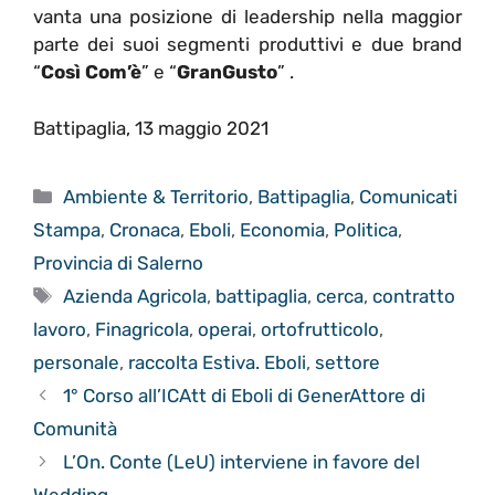
vanta una posizione di leadership nella maggior
parte dei suoi segmenti produttivi e due brand
“
Così Com’è
” e “
GranGusto
” .
Battipaglia, 13 maggio 2021
Categorie
Ambiente & Territorio
,
Battipaglia
,
Comunicati
Stampa
,
Cronaca
,
Eboli
,
Economia
,
Politica
,
Provincia di Salerno
Tag
Azienda Agricola
,
battipaglia
,
cerca
,
contratto
lavoro
,
Finagricola
,
operai
,
ortofrutticolo
,
personale
,
raccolta Estiva. Eboli
,
settore
1° Corso all’ICAtt di Eboli di GenerAttore di
Comunità
L’On. Conte (LeU) interviene in favore del
Wedding