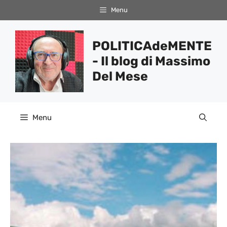
Vai
Menu
al
contenuto
POLITICAdeMENTE
- Il blog di Massimo
Del Mese
Menu