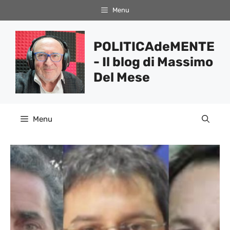
Vai
Menu
al
contenuto
POLITICAdeMENTE
- Il blog di Massimo
Del Mese
Menu