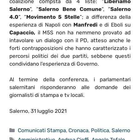
coalizione compsta da 4 liste: “
Liberiamo
Salerno
“, “
Salerno Bene Comune
“, “
Salerno
4.0
“, “
Movimento 5 Stelle
“; a differenza della
esperienza di Napoli con
Manfredi
e di Eboli su
Capaccio,
il M5S non ha nemmeno provato ad
intavolare un dialogo con il PD, atteso anche le
forti contrapposizioni che hanno caratterizzato i
percorsi politici dei due partiti, sebbene questi
condividano l’esperienza di Governo.
Al termine della conferenza, i parlamentari
salernitani risponderanno alle domande dei
giornalisti di stampa e tv locali.
Salerno, 31 lugglio 2021
Categorie
Comunicati Stampa
,
Cronaca
,
Politica
,
Salerno
Tag
Amministrative
,
Andrea Cioffi
,
Angelo Tofalo
,