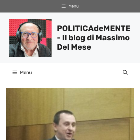
Vai
Menu
al
contenuto
POLITICAdeMENTE
- Il blog di Massimo
Del Mese
Menu