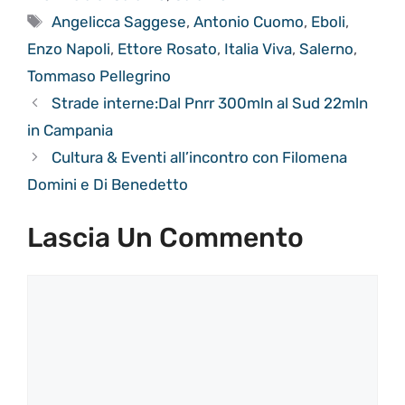
Tag
Angelicca Saggese
,
Antonio Cuomo
,
Eboli
,
Enzo Napoli
,
Ettore Rosato
,
Italia Viva
,
Salerno
,
Tommaso Pellegrino
Strade interne:Dal Pnrr 300mln al Sud 22mln
in Campania
Cultura & Eventi all’incontro con Filomena
Domini e Di Benedetto
Lascia Un Commento
Commento