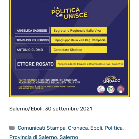
Salerno/Eboli, 30 settembre 2021
Categorie
Comunicati Stampa
,
Cronaca
,
Eboli
,
Politica
,
Provincia di Salerno
,
Salerno