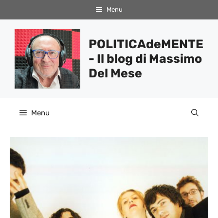
Vai
Menu
al
contenuto
POLITICAdeMENTE
- Il blog di Massimo
Del Mese
Menu