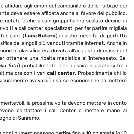
ò affidare agli umori del campanile o delle furbizie dei
ente deve essere affidata anche al favore del pubblico,
è notato è che alcuni gruppi hanno scalato decine di
ivolti a call center specializzati per far partire migliaia
tecipanti (
Luca Butera
) qualche mese fa, da perfetto
ssifica dei singoli più venduti tramite internet. Anche in
zione in classifica era dovuta all’acquisto di massa del
ar ottenere una ribalta mediatica all’interessato. Se
lla foto
) probabilmente, non riuscirà a piazzarsi tra i
ultima ora con i vari
call center
. Probabilmente chi lo
a sicuramente aveva più risorse economiche da mettere
pi meritevoli, la prossima volta devono mettere in conto
evono contattare i call Center e mettere mano al
 sogno di Sanremo.
 ogni numero possono partire fino a 10 chiamate (o 10