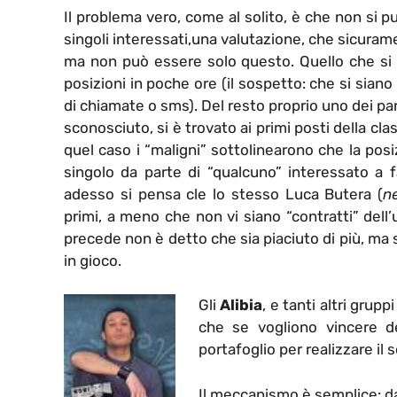
Il problema vero, come al solito, è che non si pu
singoli interessati,una valutazione, che sicuram
ma non può essere solo questo. Quello che si 
posizioni in poche ore (il sospetto: che si siano r
di chiamate o sms). Del resto proprio uno dei par
sconosciuto, si è trovato ai primi posti della cla
quel caso i “maligni” sottolinearono che la posi
singolo da parte di “qualcuno” interessato a f
adesso si pensa cle lo stesso Luca Butera (
ne
primi, a meno che non vi siano “contratti” dell’
precede non è detto che sia piaciuto di più, m
in gioco.
Gli
Alibia
, e tanti altri grup
che se vogliono vincere d
portafoglio per realizzare il
Il meccanismo è semplice: da