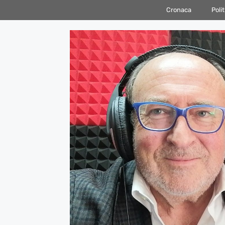
Vai
Cronaca
Polit
al
contenuto