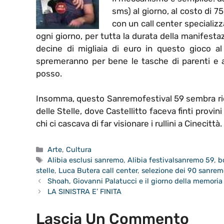
sms) al giorno, al costo di 
con un call center specializ
ogni giorno, per tutta la durata della manifesta
decine di migliaia di euro in questo gioco a
spremeranno per bene le tasche di parenti e
posso.
Insomma, questo Sanremofestival 59 sembra ri
delle Stelle, dove Castellitto faceva finti provi
chi ci cascava di far visionare i rullini a Cinecittà.
Categorie
Arte
,
Cultura
Tag
Alibia esclusi sanremo
,
Alibia festivalsanremo 59
,
b
stelle
,
Luca Butera call center
,
selezione dei 90 sanrem
Shoah, Giovanni Palatucci e il giorno della memoria
LA SINISTRA E’ FINITA
Lascia Un Commento