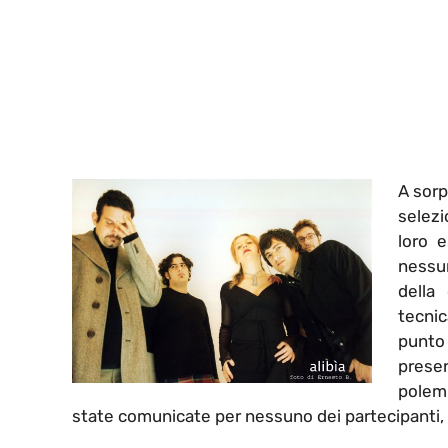
A sorp
selez
loro e
nessun
della
tecnic
punto 
presen
polemi
state comunicate per nessuno dei partecipanti, t