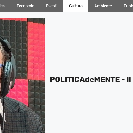
ica
Economia
Eventi
Cultura
Ambiente
Pubbl
POLITICAdeMENTE - Il 