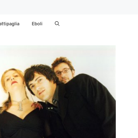
attipaglia
Eboli