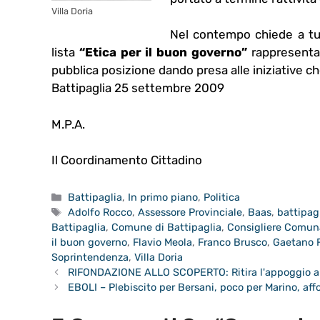
Villa Doria
Nel contempo chiede a tut
lista
“Etica per il buon governo”
rappresentat
pubblica posizione dando presa alle iniziative ch
Battipaglia 25 settembre 2009
M.P.A.
Il Coordinamento Cittadino
Categorie
Battipaglia
,
In primo piano
,
Politica
Tag
Adolfo Rocco
,
Assessore Provinciale
,
Baas
,
battipag
Battipaglia
,
Comune di Battipaglia
,
Consigliere Comun
il buon governo
,
Flavio Meola
,
Franco Brusco
,
Gaetano F
Soprintendenza
,
Villa Doria
RIFONDAZIONE ALLO SCOPERTO: Ritira l'appoggio a 
EBOLI – Plebiscito per Bersani, poco per Marino, af