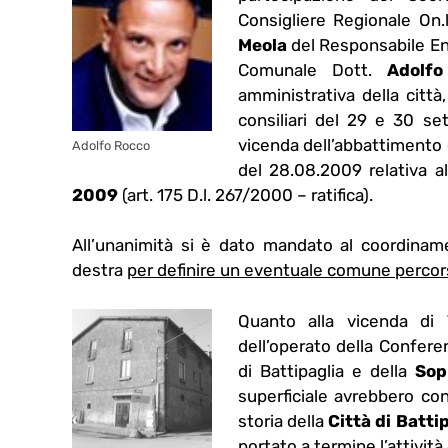
Consigliere Regionale On.
Meola
del Responsabile En
Comunale Dott.
Adolf
amministrativa della citt
consiliari del 29 e 30 set
vicenda dell’abbattimento d
Adolfo Rocco
del 28.08.2009 relativa al
2009
(art. 175 D.l. 267/2000 – ratifica).
All’unanimità si è dato mandato al coordinamen
destra
per definire un eventuale comune perco
Quanto alla vicenda di
dell’operato della Confer
di Battipaglia e della
Sop
superficiale avrebbero co
storia della
Città di Batti
portato a termine l’attività