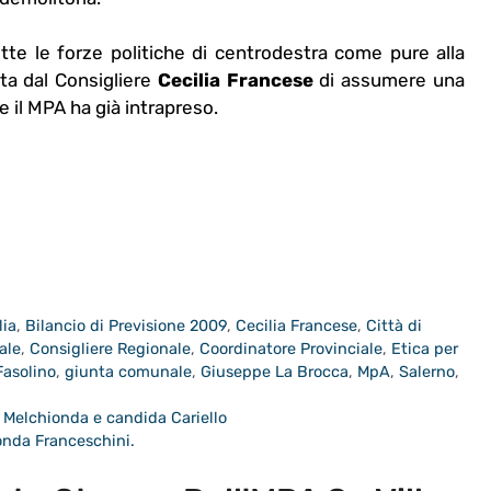
te le forze politiche di centrodestra come pure alla
a dal Consigliere
Cecilia Francese
di assumere una
e il MPA ha già intrapreso.
lia
,
Bilancio di Previsione 2009
,
Cecilia Francese
,
Città di
ale
,
Consigliere Regionale
,
Coordinatore Provinciale
,
Etica per
asolino
,
giunta comunale
,
Giuseppe La Brocca
,
MpA
,
Salerno
,
Melchionda e candida Cariello
fonda Franceschini.