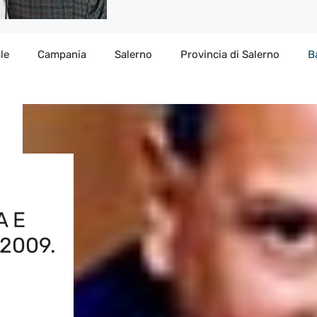
le
Campania
Salerno
Provincia di Salerno
B
A E
 2009.