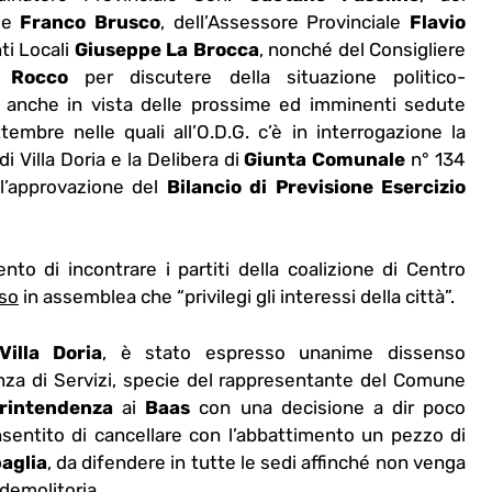
le
Franco Brusco
, dell’Assessore Provinciale
Flavio
ti Locali
Giuseppe La Brocca
, nonché del Consigliere
o Rocco
per discutere della situazione politico-
à, anche in vista delle prossime ed imminenti sedute
tembre nelle quali all’O.D.G. c’è in interrogazione la
i Villa Doria e la Delibera di
Giunta Comunale
n° 134
l’approvazione del
Bilancio di Previsione Esercizio
to di incontrare i partiti della coalizione di Centro
rso
in assemblea che “privilegi gli interessi della città”.
Villa Doria
, è stato espresso unanime dissenso
enza di Servizi, specie del rappresentante del Comune
rintendenza
ai
Baas
con una decisione a dir poco
nsentito di cancellare con l’abbattimento un pezzo di
paglia
, da difendere in tutte le sedi affinché non venga
 demolitoria.