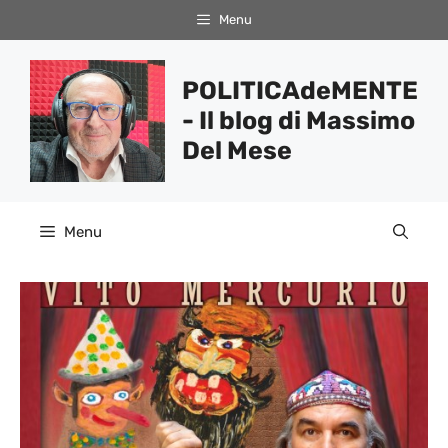
Vai
Menu
al
contenuto
POLITICAdeMENTE
- Il blog di Massimo
Del Mese
Menu