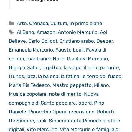
Categorie
Arte
,
Cronaca
,
Cultura
,
In primo piano
Tag
Al Bano
,
Amazon
,
Antonio Mercurio
,
Aol
,
Believe
,
Carlo Collodi
,
Cristiano arabo
,
Deezer
,
Emanuela Mercurio
,
Fausto Leali
,
Favola di
collodi
,
Gianfranco Nullo
,
Gianluca Mercurio
,
Giorgio Gaber
,
il gatto e la volpe
,
il grillo parlante
,
iTunes
,
jazz
,
la balena
,
la fatina
,
le terre del fuoco
,
Maria Pia Tedesco
,
Mastro geppetto
,
Milano
,
Musica popolare
,
note di merito
,
Nuova
compagnia di Canto popolare
,
opera
,
Pino
Daniele
,
Pinocchio Opera
,
recensione
,
Roberto
De Simone
,
rock
,
Sinceramente Pinocchio
,
store
digitali
,
Vito Mercurio
,
Vito Mercurio e famiglia d'