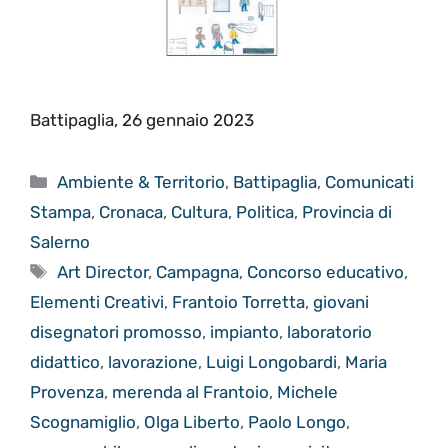
Battipaglia, 26 gennaio 2023
Categorie
Ambiente & Territorio
,
Battipaglia
,
Comunicati
Stampa
,
Cronaca
,
Cultura
,
Politica
,
Provincia di
Salerno
Tag
Art Director
,
Campagna
,
Concorso educativo
,
Elementi Creativi
,
Frantoio Torretta
,
giovani
disegnatori promosso
,
impianto
,
laboratorio
didattico
,
lavorazione
,
Luigi Longobardi
,
Maria
Provenza
,
merenda al Frantoio
,
Michele
Scognamiglio
,
Olga Liberto
,
Paolo Longo
,