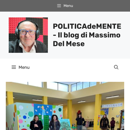
Vai
Menu
al
contenuto
POLITICAdeMENTE
- Il blog di Massimo
Del Mese
Menu