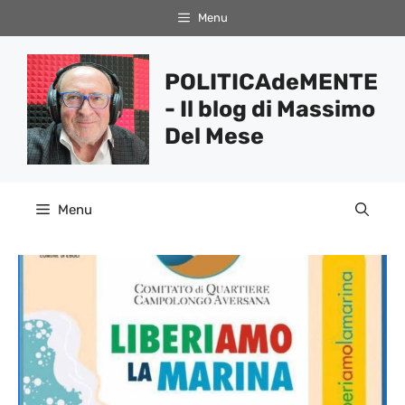
Vai
Menu
al
contenuto
POLITICAdeMENTE
- Il blog di Massimo
Del Mese
Menu