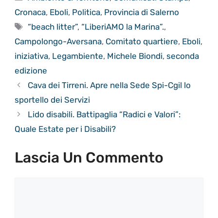
Cronaca
,
Eboli
,
Politica
,
Provincia di Salerno
Tag
“beach litter”
,
“LiberiAMO la Marina”.
,
Campolongo-Aversana
,
Comitato quartiere
,
Eboli
,
iniziativa
,
Legambiente
,
Michele Biondi
,
seconda
edizione
Cava dei Tirreni. Apre nella Sede Spi-Cgil lo
sportello dei Servizi
Lido disabili. Battipaglia “Radici e Valori”:
Quale Estate per i Disabili?
Lascia Un Commento
Commento