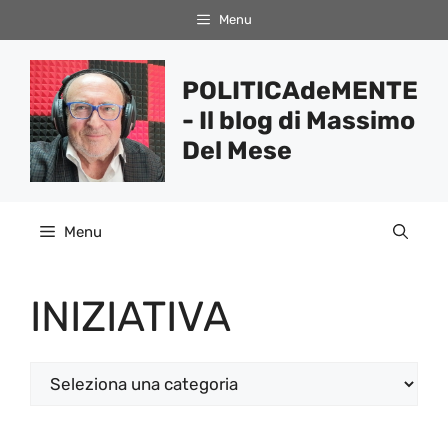
Vai
Menu
al
contenuto
POLITICAdeMENTE
- Il blog di Massimo
Del Mese
Menu
INIZIATIVA
Categorie