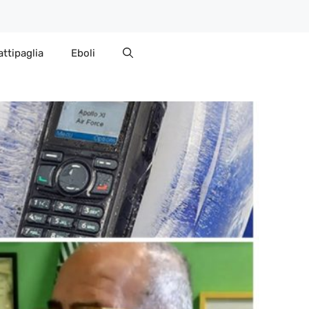
attipaglia
Eboli