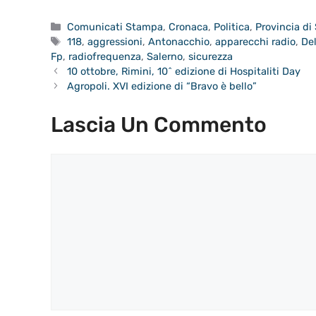
Categorie
Comunicati Stampa
,
Cronaca
,
Politica
,
Provincia di
Tag
118
,
aggressioni
,
Antonacchio
,
apparecchi radio
,
Del
Fp
,
radiofrequenza
,
Salerno
,
sicurezza
10 ottobre, Rimini, 10^ edizione di Hospitaliti Day
Agropoli. XVI edizione di “Bravo è bello”
Lascia Un Commento
Commento