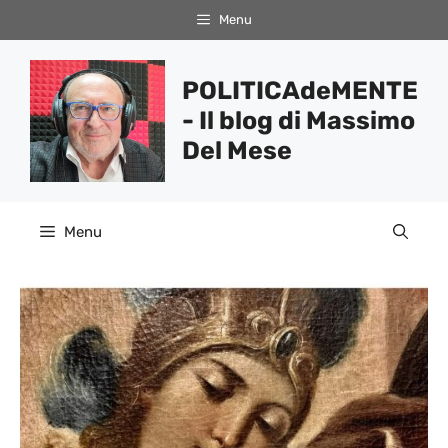
Vai
Menu
al
contenuto
POLITICAdeMENTE
- Il blog di Massimo
Del Mese
Menu