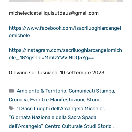
michelecicatelliquisutdeus@gmail.com
https://www.facebook.com/isacriluoghiarcangel
omichele
https://instagram.com/sacriluoghiarcangelomich
ele_18?igshid=MmIzYWVlNDQ5Yg==
Olevano sul Tusciano, 10 settembre 2023
Categorie
Ambiente & Territorio
,
Comunicati Stampa
,
Cronaca
,
Eventi e Manifestazioni
,
Storia
Tag
"I Sacri Luoghi dell'Arcangelo Michele"
,
“Giornata Nazionale della Sacra Spada
dell’Arcangelo”
,
Centro Culturale Studi Storici
,