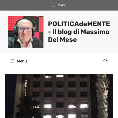
Vai
Menu
al
contenuto
POLITICAdeMENTE
- Il blog di Massimo
Del Mese
Menu