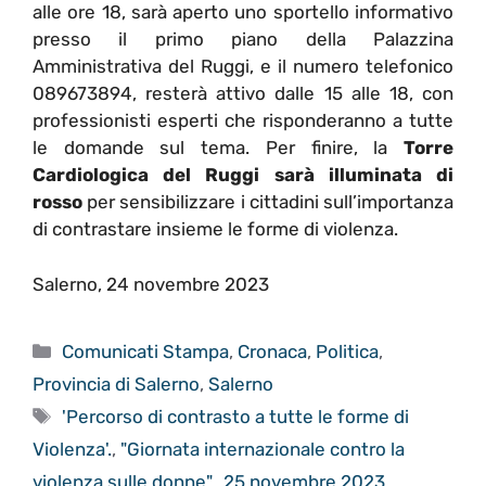
alle ore 18, sarà aperto uno sportello informativo
presso il primo piano della Palazzina
Amministrativa del Ruggi, e il numero telefonico
‪089673894‬, resterà attivo dalle 15 alle 18, con
professionisti esperti che risponderanno a tutte
le domande sul tema. Per finire, la
Torre
Cardiologica del Ruggi sarà illuminata di
rosso
per sensibilizzare i cittadini sull’importanza
di contrastare insieme le forme di violenza.
Salerno, 24 novembre 2023
Categorie
Comunicati Stampa
,
Cronaca
,
Politica
,
Provincia di Salerno
,
Salerno
Tag
'Percorso di contrasto a tutte le forme di
Violenza'.
,
"Giornata internazionale contro la
violenza sulle donne".
,
25 novembre 2023
,